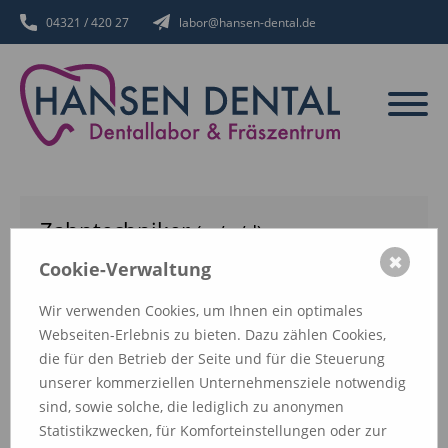
04321 / 420 27
labor
@
hansen-dental.de
Zahntechniker
(m/w/d)
✖
Cookie-Verwaltung
Hansen Dental UG & Co. KG
Wir verwenden Cookies, um Ihnen ein optimales
Vollzeit, Teilzeit
Webseiten-Erlebnis zu bieten. Dazu zählen Cookies,
Christianstr. 46, 24534 Neumünster
die für den Betrieb der Seite und für die Steuerung
unserer kommerziellen Unternehmensziele notwendig
sind, sowie solche, die lediglich zu anonymen
mehr erfahren
Statistikzwecken, für Komforteinstellungen oder zur