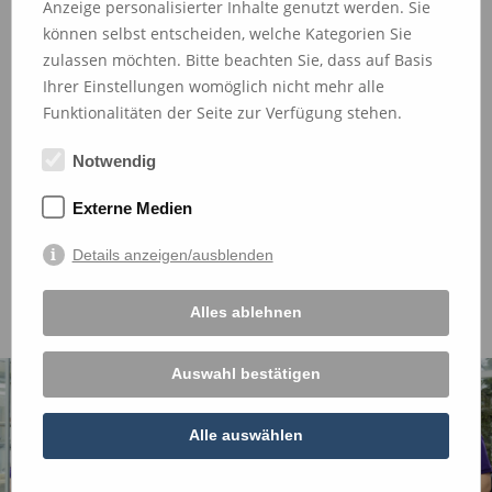
Anzeige personalisierter Inhalte genutzt werden. Sie
können selbst entscheiden, welche Kategorien Sie
Initiativbewerbung
zulassen möchten. Bitte beachten Sie, dass auf Basis
(m/w/d)
Ihrer Einstellungen womöglich nicht mehr alle
Hansen Dental UG & Co. KG
Funktionalitäten der Seite zur Verfügung stehen.
Vollzeit, Teilzeit, Minijob, 520€-Job,
Notwendig
studentische Hilfskraft
Externe Medien
Christianstr. 46, 24534 Neumünster
Details anzeigen/ausblenden
mehr erfahren
Alles ablehnen
Auswahl bestätigen
Alle auswählen