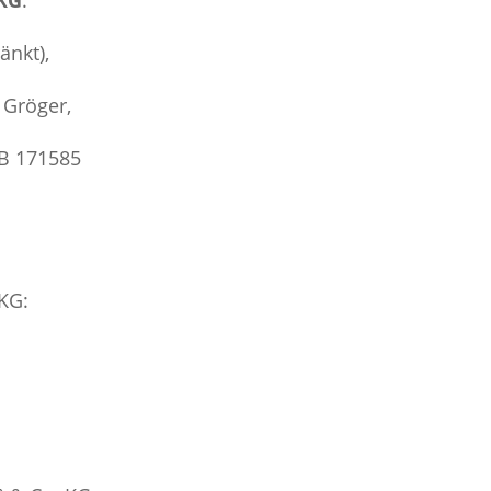
 KG
:
änkt),
 Gröger,
RB 171585
KG: